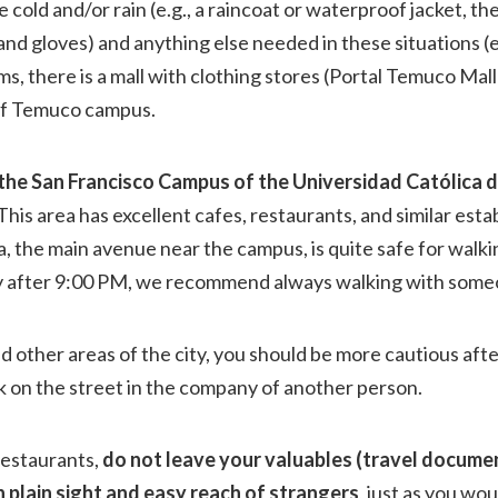
 cold and/or rain (e.g., a raincoat or waterproof jacket, t
and gloves) and anything else needed in these situations (e.
ms, there is a mall with clothing stores (Portal Temuco Mal
 of Temuco campus.
 the San Francisco Campus of the Universidad Católica 
This area has excellent cafes, restaurants, and similar est
 the main avenue near the campus, is quite safe for walki
lly after 9:00 PM, we recommend always walking with some
ther areas of the city, you should be more cautious after 
 on the street in the company of another person.
restaurants,
do not leave your valuables (travel document
 plain sight and easy reach of strangers
, just as you wou