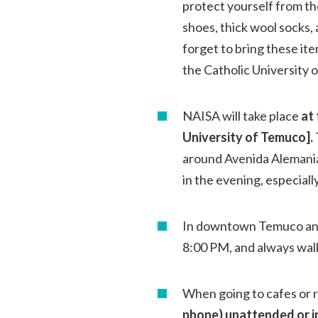
protect yourself from the
shoes, thick wool socks, 
forget to bring these ite
the Catholic University
NAISA will take place
at
University of Temuco].
around Avenida Alemania,
in the evening, especia
In downtown Temuco and o
8:00 PM, and always walk
When going to cafes or 
phone) unattended or in