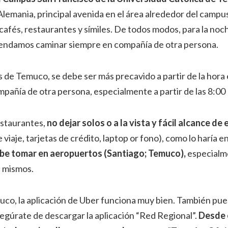
Alemania, principal avenida en el área alrededor del campu
cafés, restaurantes y símiles. De todos modos, para la no
mendamos caminar siempre en compañía de otra persona.
as de Temuco, se debe ser más precavido a partir de la hor
ompañía de otra persona, especialmente a partir de las 8:0
estaurantes,
no dejar solos o a la vista y fácil alcance d
viaje, tarjetas de crédito, laptop or fono), como lo haría 
be tomar en aeropuertos (Santiago; Temuco),
especialme
s mismos.
co, la aplicación de Uber funciona muy bien. También pue
asegúrate de descargar la aplicación “Red Regional”.
Desde 