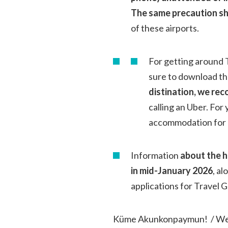
The same precaution sho
of these airports.
For getting around
sure to download th
distination, we r
calling an Uber. For 
accommodation for re
Information
about the h
in mid-January 2026
, al
applications for Travel 
Küme Akunkonpaymun! / W