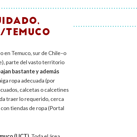
UIDADO,
O/TEMUCO
no en Temuco, sur de Chile–o
, parte del vasto territorio
 bajan bastante y además
aiga ropa adecuada (por
cuados, calcetas o calcetines
da traer lo requerido, cerca
con tiendas de ropa (Portal
emuco (UCT).
Toda el área