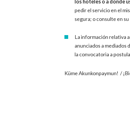
los hoteles o a donde 
pedir el servicio en el m
segura; o consulte en su 
La información relativa a
anunciados a mediados de
la convocatoria a postul
Küme Akunkonpaymun! / ¡Bi