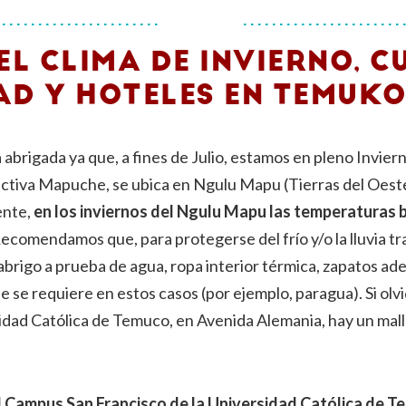
EL CLIMA DE INVIERNO, C
DAD
Y HOTELES EN TEMUK
abrigada ya que, a fines de Julio, estamos en pleno Invier
ctiva Mapuche, se ubica en Ngulu Mapu (Tierras del Oeste)
ente,
en los inviernos del Ngulu Mapu las temperaturas
ecomendamos que, para protegerse del frío y/o la lluvia tr
brigo a prueba de agua, ropa interior térmica, zapatos ade
e se requiere en estos casos (por ejemplo, paragua). Si olvi
idad Católica de Temuco, en Avenida Alemania, hay un mall 
l Campus San Francisco de la Universidad Católica de T