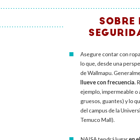
SOBRE 
SEGURI
Asegure contar con ropa 
lo que, desde una perspe
de Wallmapu. Generalm
llueve con frecuencia.
R
ejemplo, impermeable o a
gruesos, guantes) y lo qu
del campus de la Univers
Temuco Mall).
NAISA tendrá lugar
en e