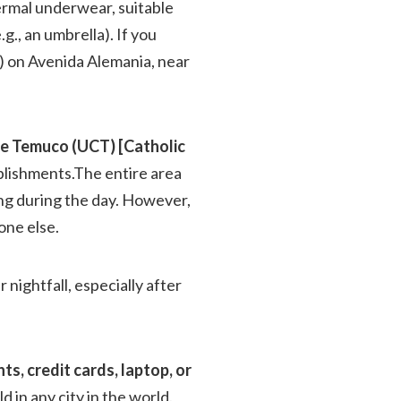
hermal underwear, suitable
g., an umbrella). If you
l) on Avenida Alemania, near
de Temuco (UCT) [Catholic
ablishments.The entire area
ng during the day. However,
one else.
nightfall, especially after
s, credit cards, laptop, or
ld in any city in the world.